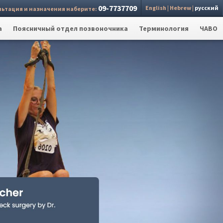
09-7737709
English
|
Hebrew
|
русский
льтация и назначения наберите:
а
Поясничный отдел позвоночника
Терминология
ЧАВО