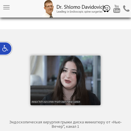
Waze
Youtube
Pho
Toggle
navigation
Эндоскопическая хирургия грыжи диска миниатюру от «Нью-
Вечер", канал 1